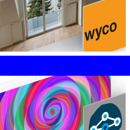
Stiftung Altried, Zürich
Zentrum für Menschen mit Behinderung
Corporate Website / SEO
WYCO, Wyss + Co. AG, Zürich
Bodenbeläge - Teppiche - Vorhänge