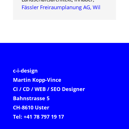
Fässler Freiraumplanung AG, Wil
c-i-design
Martin Kopp-Vince
CI / CD / WEB / SEO Designer
Bahnstrasse 5
CH-8610 Uster
Tel: +41 78 797 19 17