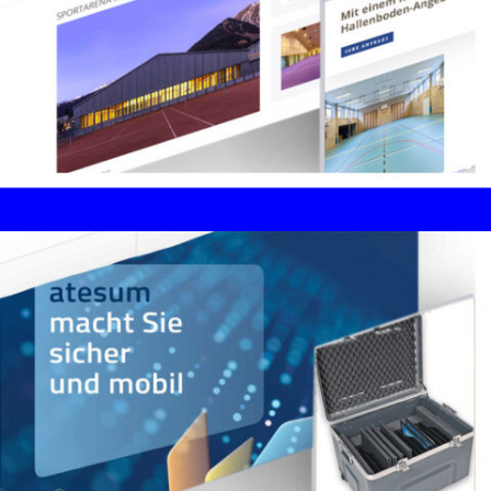
Business Storytelling, Ancilla Schmidhauser,
Zürich
Corporate Design / Digital
Branding / SEO
Fässler Freiraumplanung AG, Wil
Landschaftsarchitekur - Sportstättenplanung -
Sportplatzbeleuchtung