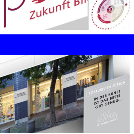
(Lindt Goldhasen...)
Corporate Design / Digital
Branding / SEO
p-o-s & partner ag, Horgen
QMS Qualitätsmanagement System /
Wissensmarketing