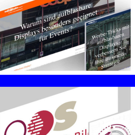
Guidelines / SEO-Beratung
ABNOX AG, Cham
Führender Schweizer Entwickler und
Produzent in den Sparten Dosier-, Förder-,
Schmier- und Spanntechnik
Corporate Design / Digital
Branding / SEO
Bugy GMBH - inflatable.expert
Marketingagentur - Aufblasbare Werbeträger