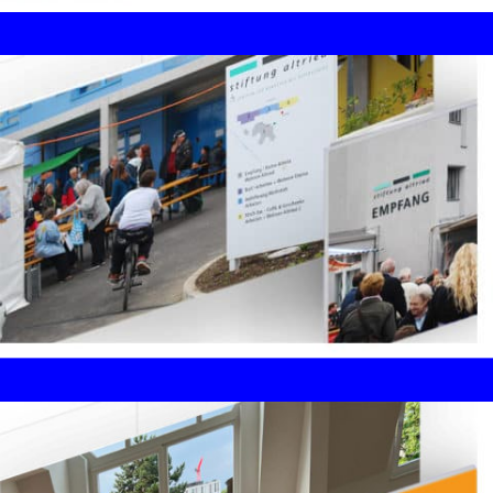
Corporate Design /
Hausbeschriftungen
art frame gallery Zürich, Stadelhofen
Einrahmungen - Zürich Bilder - Kunstdrucke
Gesamtheitliches
Orientierungs- und
Beschriftungskonzept