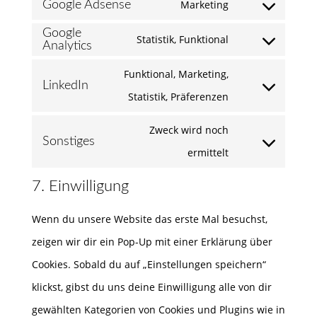
to
Marketing
Google Adsense
wordpress
Consent
service
Google
to
Statistik, Funktional
Analytics
microsoft-
Consent
service
clarity
to
Funktional, Marketing,
google-
LinkedIn
service
Consent
Statistik, Präferenzen
adsense
google-
to
Zweck wird noch
analytics
service
Sonstiges
Consent
ermittelt
linkedin
to
7. Einwilligung
service
Wenn du unsere Website das erste Mal besuchst,
sonstiges
zeigen wir dir ein Pop-Up mit einer Erklärung über
Cookies. Sobald du auf „Einstellungen speichern“
klickst, gibst du uns deine Einwilligung alle von dir
gewählten Kategorien von Cookies und Plugins wie in