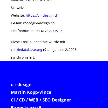
Schweiz
Website:
https://c-i-design.ch
E-Mail:
kopp@
c-i-design.ch
Telefonnummer: +41787971917
Diese Cookie-Richtlinie wurde mit
cookiedatabase.org
am Januar 2, 2025
synchronisiert.
c-i-design
Martin Kopp-Vince
CI / CD / WEB / SEO Designer
Bahnstrasse 5