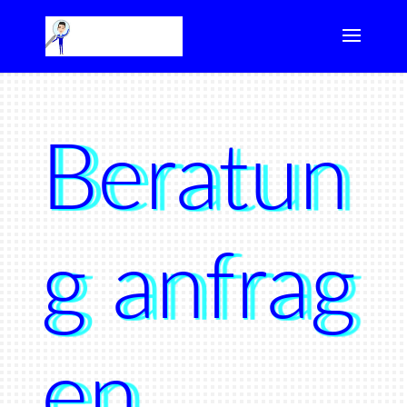
Beratun
g anfrag
en