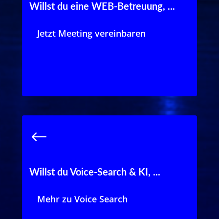
Willst du eine WEB-Betreuung, ...
welche mit einem CMS + SEO ABO
regelmässig, sicher und
zukunftsorientiert ist?
Jetzt Meeting vereinbaren
Jetzt Meeting vereinbaren
Willst du Voice-Search & KI, ...
welche die Sichtbarkeit deiner
Onlinepräsenz erhöht und du mit der
Stimmensuche gefunden wirst?
Mehr zu Voice Search