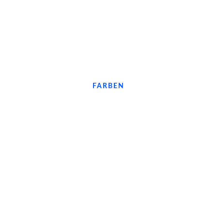
FARBEN
#F78018