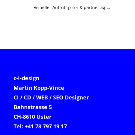
Visueller Auftritt p-o-s & partner ag
→
c-i-design
Martin Kopp-Vince
CI / CD / WEB / SEO Designer
Bahnstrasse 5
CH-8610 Uster
Tel: +41 78 797 19 17