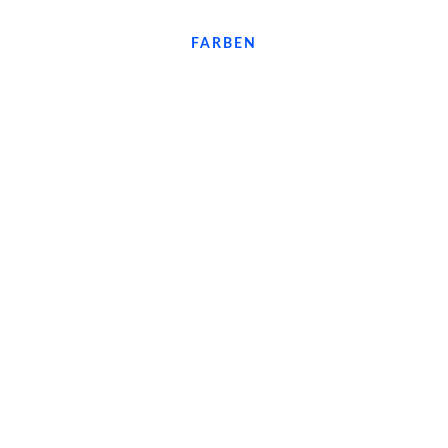
FARBEN
PANTONE 301