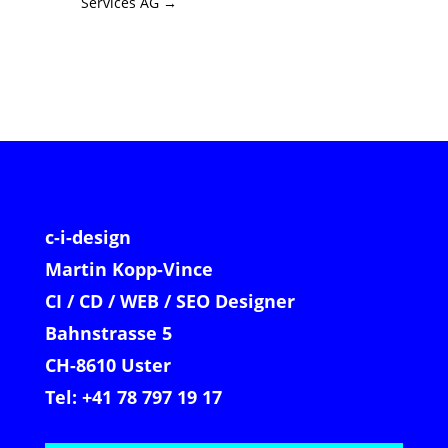
Services AG
→
c-i-design
Martin Kopp-Vince
CI / CD / WEB / SEO Designer
Bahnstrasse 5
CH-8610 Uster
Tel: +41 78 797 19 17