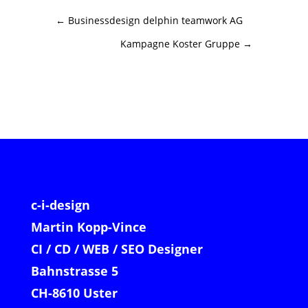
←
Businessdesign delphin teamwork AG
Kampagne Koster Gruppe
→
c-i-design
Martin Kopp-Vince
CI / CD / WEB / SEO Designer
Bahnstrasse 5
CH-8610 Uster