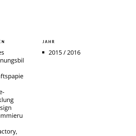
EN
JAHR
es
2015 / 2016
inungsbil
ftspapie
e-
klung
sign
ammieru
actory,