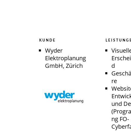
KUNDE
LEISTUNG
Wyder
Visuell
Elektroplanung
Ersche
GmbH, Zürich
d
Geschä
re
Websit
Entwic
und De
(Progr
ng
FO-
Cyberf