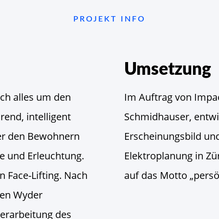
PROJEKT INFO
Umsetzung
ich alles um den
Im Auftrag von Impac
rend, intelligent
Schmidhauser, entwic
 er den Bewohnern
Erscheinungsbild un
e und Erleuchtung.
Elektroplanung in Zü
in Face-Lifting. Nach
auf das Motto „persö
men Wyder
erarbeitung des