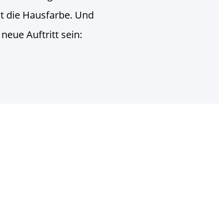
bt die Hausfarbe. Und
neue Auftritt sein:
WEBSITE
persö
Die Wyd
und bera